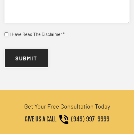
I
I Have Read The Disclaimer *
Have
CAPTCHA
Read
(Required)
Get Your Free Consultation Today
GIVE US A CALL
(949) 997-9999